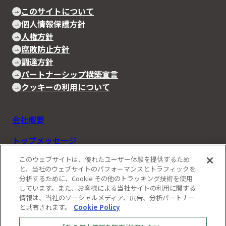
このサイトについて
個人情報保護方針
人権方針
腐敗防止方針
調達方針
パートナーシップ構築宣言
クッキーの利用について
会社概要
トップメッセージ
このウェブサイトは、優れたユーザー体験を提供するため
Rapidusの事業と技術
と、当社のウェブサイトのパフォーマンスとトラフィックを
分析するために、Cookie その他のトラッキング技術を使用
IIM
しています。また、お客様による当社サイトの利用に関する
情報は、当社のソーシャルメディア、広告、分析パートナー
お知らせ
と共有されます。
Cookie Policy
ストーリーズ