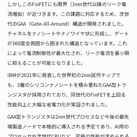
しかしこのFinFETにも限界（3nm世代以降のリーク電
流増加）が近づきます。この課題に対応するため、次世
代のGAA（Gate-All-Around）構造が開発されました。
チャネルをナノシートやナノワイヤ状に形成し、ゲート
が360度全周囲から囲まれた構造となっています。これ
によって電流制御性が最大化され、リーク電流を最小限
に抑えることが可能となりました。
IBMが2021年に発表した世界初の2nm試作チップで
も、3層のシリコンナノシートを積み重ねたGAA型トラ
ンジスタが採用されており、同世代のFinFETを上回る
性能向上と大幅な省電力化が実証されました。
GAA型トランジスタは2nm世代プロセスなど今後の最先
端製造ノードで本格的に導入される予定であり、AI用の
プロセッサや次世代CPUなど、究極の性能が求められる