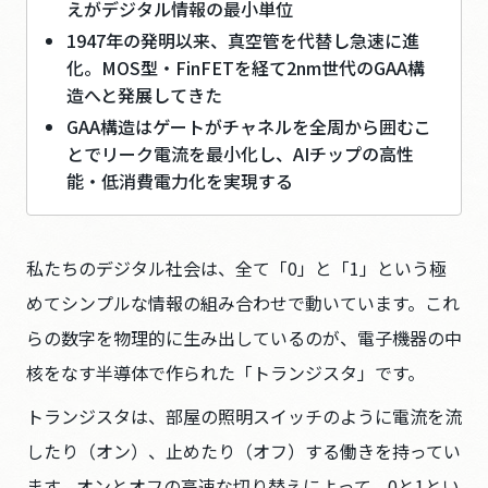
採用情報
えがデジタル情報の最小単位
1947年の発明以来、真空管を代替し急速に進
お問い合わせ
化。MOS型・FinFETを経て2nm世代のGAA構
造へと発展してきた
GAA構造はゲートがチャネルを全周から囲むこ
このサイトについて
とでリーク電流を最小化し、AIチップの高性
能・低消費電力化を実現する
個人情報保護方針
人権方針
腐敗防止方針
私たちのデジタル社会は、全て「0」と「1」という極
調達方針
めてシンプルな情報の組み合わせで動いています。これ
パートナーシップ構築宣言
らの数字を物理的に生み出しているのが、電子機器の中
クッキーの利用について
核をなす半導体で作られた「トランジスタ」です。
トランジスタは、部屋の照明スイッチのように電流を流
JP
EN
したり（オン）、止めたり（オフ）する働きを持ってい
ます。オンとオフの高速な切り替えによって、0と1とい