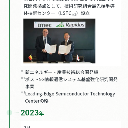
究開発拠点として、技術研究組合最先端半導
体技術センター（LSTC
）設立
※3
※1
新エネルギー・産業技術総合開発機
※2
ポスト5G情報通信システム基盤強化研究開発
事業
※3
Leading-Edge Semiconductor Technology
Centerの略
2023
年
2月