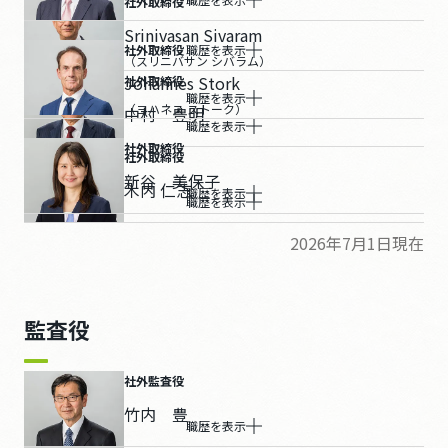
社外取締役
Srinivasan Sivaram
社外取締役
職歴を表示
（スリニバサン シバラム）
Johannes Stork
社外取締役
職歴を表示
（ヨハネス ストーク）
中村 豊明
職歴を表示
社外取締役
社外取締役
新谷 美保子
木内 仁志
職歴を表示
職歴を表示
2026年7月1日現在
監査役
社外監査役
竹内 豊
職歴を表示