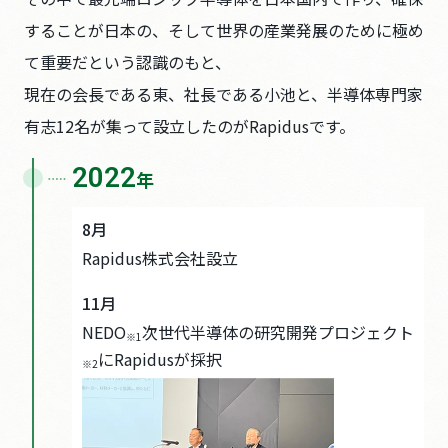
することが日本の、そして世界の産業発展のために極め
て重要だという認識のもと、
現在の会長である東、社長である小池と、半導体専門家
有志12名が集って設立したのがRapidusです。
2022
年
8月
Rapidus株式会社設立
11月
NEDO
次世代半導体の研究開発プロジェクト
※1
にRapidusが採択
※2