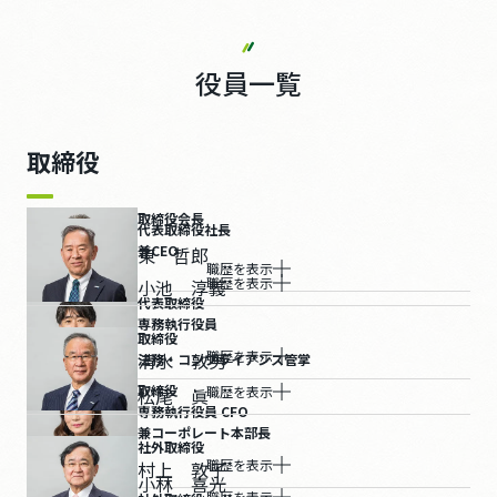
役員一覧
取締役
取締役会長​
代表取締役社長
兼CEO
東 哲郎​
職歴を表示
職歴を表示
小池 淳義​
代表取締役
専務執行役員
取締役
職歴を表示
清水 敦男​
法務・コンプライアンス管掌​
取締役
職歴を表示
松尾 眞​
専務執行役員 CFO
兼コーポレート本部長
社外取締役
職歴を表示
村上 敦子​
小林 喜光​
職歴を表示