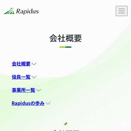
会社概要
会社概要
トップメッセージ
会社概要
Rapidusの事業と技術
役員一覧
IIM
事業所一覧
お知らせ
Rapidusの歩み
ストーリーズ