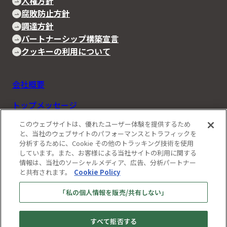
人権方針
腐敗防止方針
調達方針
パートナーシップ構築宣言
クッキーの利用について
会社概要
トップメッセージ
このウェブサイトは、優れたユーザー体験を提供するため
Rapidusの事業と技術
と、当社のウェブサイトのパフォーマンスとトラフィックを
分析するために、Cookie その他のトラッキング技術を使用
IIM
しています。また、お客様による当社サイトの利用に関する
情報は、当社のソーシャルメディア、広告、分析パートナー
お知らせ
と共有されます。
Cookie Policy
ストーリーズ
「私の個人情報を販売/共有しない」
採用情報
すべて拒否する