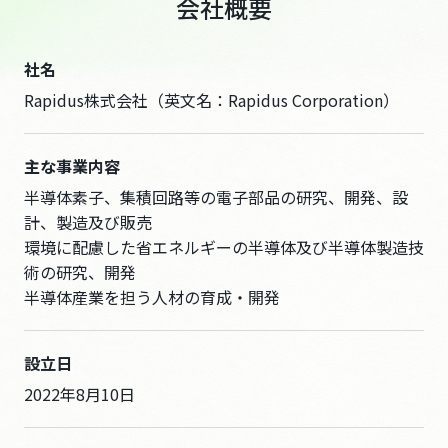
会社概要
採用情報
お問い合わせ
社名
Rapidus株式会社（英文名：Rapidus Corporation）
このサイトについて
主な事業内容
個人情報保護方針
半導体素子、集積回路等の電子部品の研究、開発、設
人権方針
計、製造及び販売
腐敗防止方針
環境に配慮した省エネルギーの半導体及び半導体製造技
調達方針
術の研究、開発
半導体産業を担う人材の育成・開発
パートナーシップ構築宣言
クッキーの利用について
設立日
2022年8月10日
JP
EN