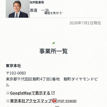
社外監査役
渡邉 一治
職歴を表示
2026年7月1日現在
事業所一覧
東京本社
〒102-0083
東京都千代田区麹町4丁目1番地 麹町ダイヤモンドビ
ル
GoogleMapで表示する
東京本社アクセスマップ
(PDF:936KB)