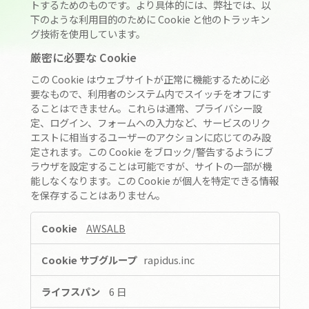
採用情報
トするためのものです。より具体的には、弊社では、以
下のような利用目的のために Cookie と他のトラッキン
グ技術を使用しています。
お問い合わせ
厳密に必要な Cookie
この Cookie はウェブサイトが正常に機能するために必
要なもので、利用者のシステム内でスイッチをオフにす
このサイトについて
ることはできません。これらは通常、プライバシー設
個人情報保護方針
定、ログイン、フォームへの入力など、サービスのリク
エストに相当するユーザーのアクションに応じてのみ設
人権方針
定されます。この Cookie をブロック/警告するようにブ
腐敗防止方針
ラウザを設定することは可能ですが、サイトの一部が機
能しなくなります。この Cookie が個人を特定できる情報
調達方針
を保存することはありません。
パートナーシップ構築宣言
厳
AWSALB
クッキーの利用について
密
に
rapidus.inc
必
JP
EN
要
6 日
な