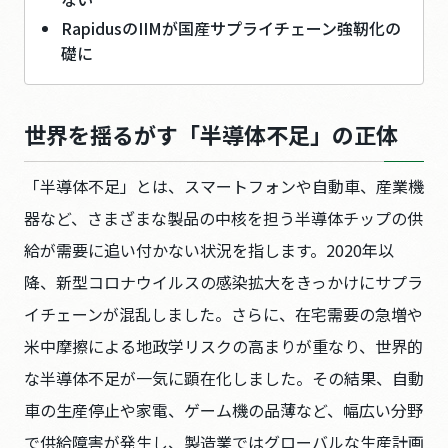
採用情報
RapidusのIIMが国産サプライチェーン強靭化の
礎に
お問い合わせ
世界を揺るがす「半導体不足」の正体
このサイトについて
個人情報保護方針
「半導体不足」とは、スマートフォンや自動車、産業機
人権方針
器など、さまざまな製品の中核を担う半導体チップの供
腐敗防止方針
給が需要に追い付かない状況を指します。2020年以
調達方針
降、新型コロナウイルスの感染拡大をきっかけにサプラ
パートナーシップ構築宣言
イチェーンが混乱しました。さらに、在宅需要の急増や
クッキーの利用について
米中摩擦による地政学リスクの高まりが重なり、世界的
な半導体不足が一気に顕在化しました。その結果、自動
車の生産停止や家電、ゲーム機の品薄など、幅広い分野
JP
EN
で供給障害が発生し、製造業ではグローバルな生産計画