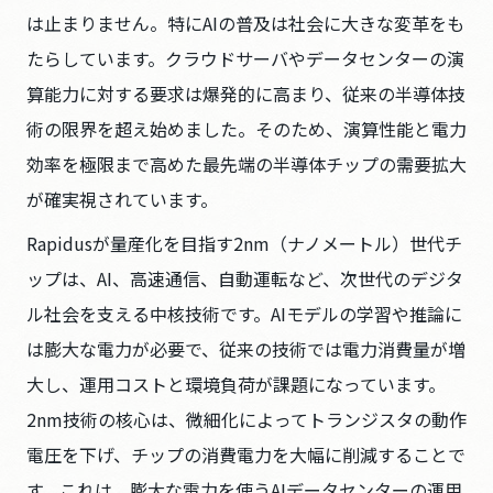
は止まりません。特にAIの普及は社会に大きな変革をも
たらしています。クラウドサーバやデータセンターの演
算能力に対する要求は爆発的に高まり、従来の半導体技
術の限界を超え始めました。そのため、演算性能と電力
効率を極限まで高めた最先端の半導体チップの需要拡大
が確実視されています。
Rapidusが量産化を目指す2nm（ナノメートル）世代チ
ップは、AI、高速通信、自動運転など、次世代のデジタ
ル社会を支える中核技術です。AIモデルの学習や推論に
は膨大な電力が必要で、従来の技術では電力消費量が増
大し、運用コストと環境負荷が課題になっています。
2nm技術の核心は、微細化によってトランジスタの動作
電圧を下げ、チップの消費電力を大幅に削減することで
す。これは、膨大な電力を使うAIデータセンターの運用