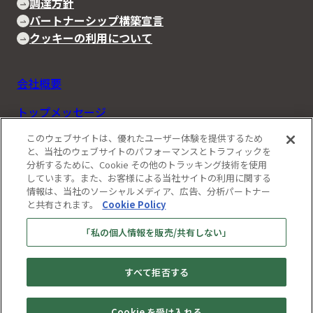
調達方針
パートナーシップ構築宣言
クッキーの利用について
会社概要
トップメッセージ
このウェブサイトは、優れたユーザー体験を提供するため
Rapidusの事業と技術
と、当社のウェブサイトのパフォーマンスとトラフィックを
分析するために、Cookie その他のトラッキング技術を使用
IIM
しています。また、お客様による当社サイトの利用に関する
情報は、当社のソーシャルメディア、広告、分析パートナー
お知らせ
と共有されます。
Cookie Policy
ストーリーズ
「私の個人情報を販売/共有しない」
採用情報
すべて拒否する
お問い合わせ
Cookie を受け入れる