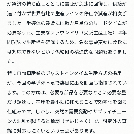
が経済の持ち直しとともに需要が急速に回復し、供給が
追い付かず世界各地で生産ラインの停止や減産が相次ぎ
ました。半導体の製造には数カ月単位のリードタイムが
必要なうえ、主要なファウンドリ（受託生産工場）は年
間契約で生産枠を確保するため、急な需要変動に柔軟に
は対応できないという供給側の構造的な問題もありまし
た。
特に自動車産業のジャストインタイム生産方式の採用
が、今回の半導体不足で裏目に出た側面も指摘されてい
ます。この方式は、必要な部品を必要なときに必要な量
だけ調達し、在庫を最小限に抑えることで効率化を図る
仕組みです。しかし、突然の需要変動やサプライチェー
ンの混乱が起きると脆弱（ぜいじゃく）で、想定外の事
態に対応しにくいという弱点があります。