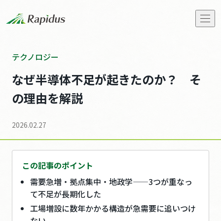
会社概要
テクノロジー
なぜ半導体不足が起きたのか？ そ
トップメッセージ
の理由を解説
Rapidusの事業と技術
2026.02.27
IIM
この記事のポイント
お知らせ
需要急増・拠点集中・地政学——3つが重なっ
て不足が長期化した
ストーリーズ
工場増設に数年かかる構造が急需要に追いつけ
ない