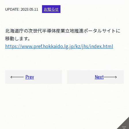
採用情報
UPDATE: 2023.05.11
お知らせ
お問い合わせ
北海道庁の次世代半導体産業立地推進ポータルサイトに
移動します。
このサイトについて
https://www.pref.hokkaido.lg.jp/kz/jhs/index.html
個人情報保護方針
人権方針
腐敗防止方針
Prev
Next
調達方針
パートナーシップ構築宣言
クッキーの利用について
JP
EN